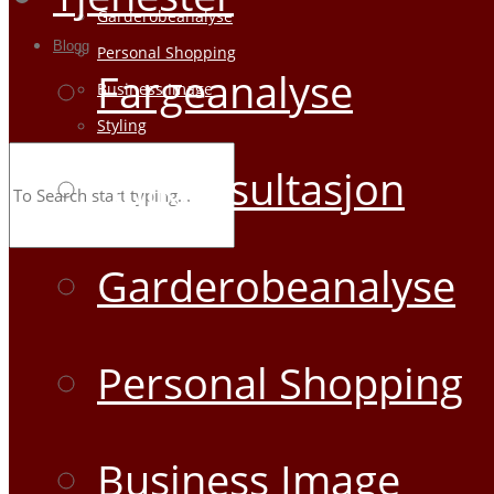
Garderobeanalyse
Blogg
Personal Shopping
Fargeanalyse
Business Image
Styling
Kurs Foredrag
Stilkonsultasjon
Garderobeanalyse
Personal Shopping
Business Image