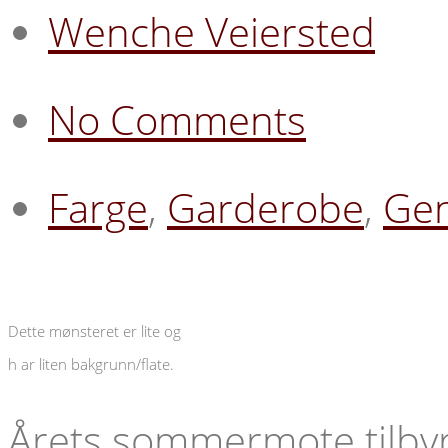
Wenche Veiersted
No Comments
Farge
,
Garderobe
,
Gen
Dette mønsteret er lite og
h ar liten bakgrunn/flate.
Årets sommermote tilbyr